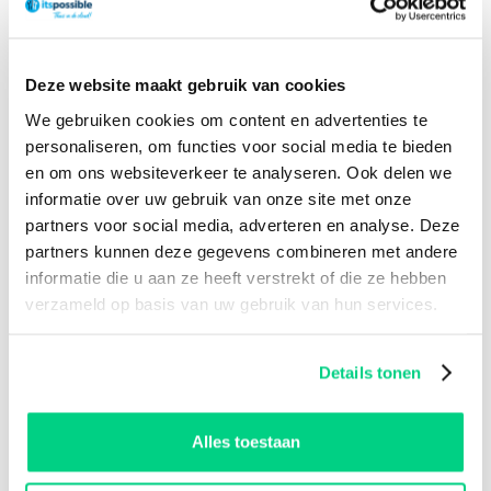
Eindresultaat:
De financiële processen zijn nu efficiënter en
nauwkeuriger, met snellere besluitvorming en lagere
Deze website maakt gebruik van cookies
werkdruk. De financiële afdeling kan zich richten op
We gebruiken cookies om content en advertenties te
strategische taken, wat de productiviteit verbetert.
personaliseren, om functies voor social media te bieden
en om ons websiteverkeer te analyseren. Ook delen we
Lees meer over onze samenwerking met
Bouwmaat
informatie over uw gebruik van onze site met onze
Nederland
. Samen sparren? Wij zijn specialist in
partners voor social media, adverteren en analyse. Deze
Microsoft 365
.
partners kunnen deze gegevens combineren met andere
informatie die u aan ze heeft verstrekt of die ze hebben
verzameld op basis van uw gebruik van hun services.
Details tonen
Alles toestaan