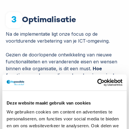
3
Optimalisatie
Na de implementatie ligt onze focus op de
voortdurende verbetering van je ICT-omgeving.
Gezien de doorlopende ontwikkeling van nieuwe
functionaliteiten en veranderende eisen en wensen
binnen elke organisatie, is dit een must.
Hoe
functioneren de gerealiseerde oplossingen in de
praktijk? Hoe kunnen we het gebruik ervan onder
collega's verder stimuleren? Waar liggen
mogelijkheden voor verdere verbetering?
We
Deze website maakt gebruik van cookies
bieden hands-on begeleiding en richten ons op
specifieke trainingen om gebruikers optimaal te
We gebruiken cookies om content en advertenties te
ondersteunen.
personaliseren, om functies voor social media te bieden
en om ons websiteverkeer te analyseren. Ook delen we