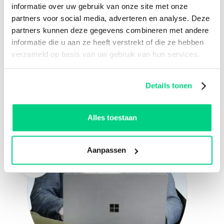
Daarnaast stippelen we een langetermijnstrategie uit
informatie over uw gebruik van onze site met onze
over hoe om te gaan met nieuwe functionaliteiten die
partners voor social media, adverteren en analyse. Deze
door leveranciers worden aangeboden. Hierbij staan
partners kunnen deze gegevens combineren met andere
veiliger en productiever werken steeds centraal.
informatie die u aan ze heeft verstrekt of die ze hebben
verzameld op basis van uw gebruik van hun services.
Details tonen
Alles toestaan
Aanpassen